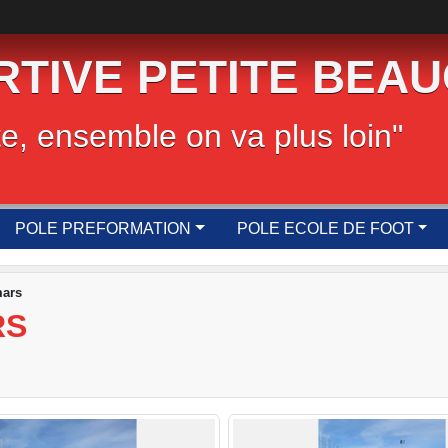
RTIVE PETITE BEA
te, ensemble on va plus loin"
POLE PREFORMATION
POLE ECOLE DE FOOT
mars
RS