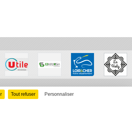
r
Tout refuser
Personnaliser
arte cookies
Gestion des cookies
s légales
Signaler un contenu inapproprié