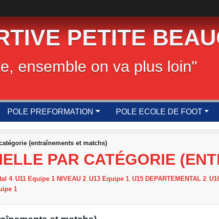
RTIVE PETITE BEA
te, ensemble on va plus loin"
POLE PREFORMATION
POLE ECOLE DE FOOT
 catégorie (entraînements et matchs)
NELLE PAR CATÉGORIE (EN
al 4
U11 Equipe 1 NIVEAU 2
U13 Equipe 1
U15 DEPARTEMENTAL 2
U1
uipe 1